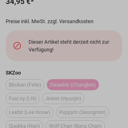
34,95 €*
Preise inkl. MwSt. zzgl. Versandkosten
Dieser Artikel steht derzeit nicht zur
Verfügung!
auswählen
SKZoo
Bbokari (Felix)
Dwaekki (Changbin)
(Diese Option ist zurzeit nicht verfügbar.)
(Diese Option ist zurzeit nic
Foxi.ny (I.N)
Jiniret (Hyunjin)
(Diese Option ist zurzeit nicht verfügbar.)
(Diese Option ist zurzeit nicht ve
Leebit (Lee Know)
Puppym (Seungmin)
(Diese Option ist zurzeit nicht verfügbar.)
(Diese Option ist zurzei
Quokka (Han)
Wolf Chan (Bang Chan)