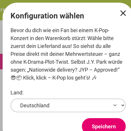
alt springen
resents: ITZY – ITZY 3RD WORLD TOUR “TUNNEL VISION”: 
Konfiguration wählen
Bevor du dich wie ein Fan bei einem K-Pop-
Konzert in den Warenkorb stürzt: Wähle bitte
zuerst dein Lieferland aus! So siehst du alle
Preise direkt mit deiner Mehrwertsteuer – ganz
0
ohne K-Drama-Plot-Twist. Selbst J.Y. Park würde
sagen: „Nationwide delivery? JYP – Approved!“
😎📦 Klick, klick – K-Pop los geht’s! 🎶
Merch
Land:
Entertainment
Artist
Stray Kids
Speichern