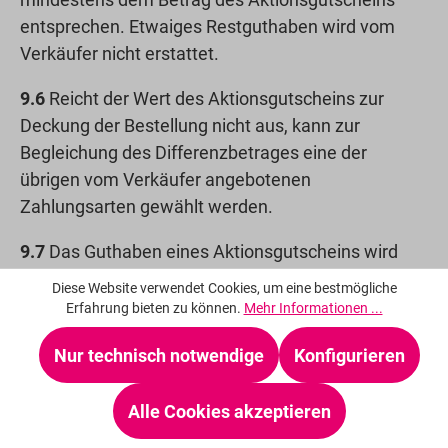
entsprechen. Etwaiges Restguthaben wird vom
Verkäufer nicht erstattet.
9.6
Reicht der Wert des Aktionsgutscheins zur
Deckung der Bestellung nicht aus, kann zur
Begleichung des Differenzbetrages eine der
übrigen vom Verkäufer angebotenen
Zahlungsarten gewählt werden.
9.7
Das Guthaben eines Aktionsgutscheins wird
weder in Bargeld ausgezahlt noch verzinst.
Diese Website verwendet Cookies, um eine bestmögliche
Erfahrung bieten zu können.
Mehr Informationen ...
9.8
Der Aktionsgutschein wird nicht erstattet, wenn
der Kunde die mit dem Aktionsgutschein ganz oder
Nur technisch notwendige
Konfigurieren
teilweise bezahlte Ware im Rahmen seines
gesetzlichen Widerrufsrechts zurückgibt.
Alle Cookies akzeptieren