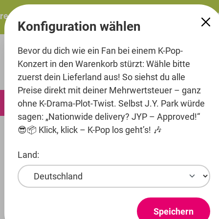
alt springen
s: ITZY – ITZY 3RD WORLD TOUR “TUNNEL VISION”: Do., 
Konfiguration wählen
Bevor du dich wie ein Fan bei einem K-Pop-
Konzert in den Warenkorb stürzt: Wähle bitte
zuerst dein Lieferland aus! So siehst du alle
Preise direkt mit deiner Mehrwertsteuer – ganz
0
ohne K-Drama-Plot-Twist. Selbst J.Y. Park würde
sagen: „Nationwide delivery? JYP – Approved!“
😎📦 Klick, klick – K-Pop los geht’s! 🎶
Service
AGB
Land:
ALLGEMEINE
GESCHÄFTSBEDINGUNG
EN MIT
KUNDENINFORMATIONE
Speichern