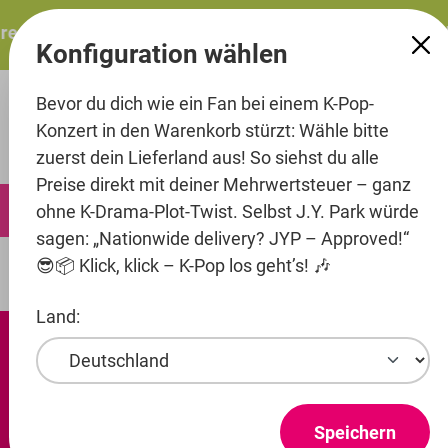
alt springen
esents: ITZY – ITZY 3RD WORLD TOUR “TUNNEL VISION”: 
Konfiguration wählen
Bevor du dich wie ein Fan bei einem K-Pop-
Konzert in den Warenkorb stürzt: Wähle bitte
zuerst dein Lieferland aus! So siehst du alle
Preise direkt mit deiner Mehrwertsteuer – ganz
0
ohne K-Drama-Plot-Twist. Selbst J.Y. Park würde
sagen: „Nationwide delivery? JYP – Approved!“
😎📦 Klick, klick – K-Pop los geht’s! 🎶
Fashion
Sweaters
Land:
Speichern