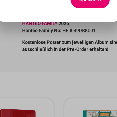
Jede verkaufte Blu-Ray wird in
den
HANTEO
Charts gewertet!
HANTEO FAMILY
2026
Hanteo Family No:
HF0049DBK001
Kostenlose Poster zum jeweiligen Album sin
ausschließlich in der Pre-Order erhalten!