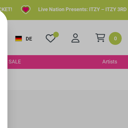
T!
Live Nation Presents: ITZY – ITZY 3RD WO
0
DE
SALE
Artists