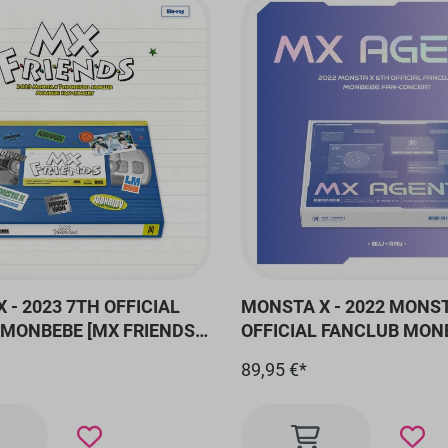
 - 2023 7TH OFFICIAL
MONSTA X - 2022 MONST
MONBEBE [MX FRIENDS]
OFFICIAL FANCLUB MON
CERT BLU-RAY
CONCERT [MX AGENT] B
89,95 €*