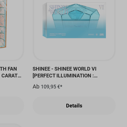
9TH FAN
SHINEE - SHINEE WORLD VI
N CARAT
[PERFECT ILLUMINATION :
SHINEE'S BACK] BLU-RAY
Ab
109,95 €*
Details