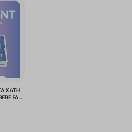
A X 6TH
BEBE FAN-
LU-RAY