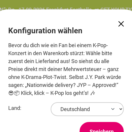
o., 17.09.2026 Frankfurt Festhalle. ➡️ GET YOUR TICKE
Konfiguration wählen
Bevor du dich wie ein Fan bei einem K-Pop-
Konzert in den Warenkorb stürzt: Wähle bitte
zuerst dein Lieferland aus! So siehst du alle
e
Beauty
Pre-Order
Printmedien
Jewelry
Preise direkt mit deiner Mehrwertsteuer – ganz
ohne K-Drama-Plot-Twist. Selbst J.Y. Park würde
sagen: „Nationwide delivery? JYP – Approved!“
😎📦 Klick, klick – K-Pop los geht’s! 🎶
Land:
Blu-ray
Speichern