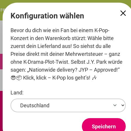
alt springen
resents: ITZY – ITZY 3RD WORLD TOUR “TUNNEL VISION”:
Konfiguration wählen
Bevor du dich wie ein Fan bei einem K-Pop-
Konzert in den Warenkorb stürzt: Wähle bitte
zuerst dein Lieferland aus! So siehst du alle
Preise direkt mit deiner Mehrwertsteuer – ganz
0
ohne K-Drama-Plot-Twist. Selbst J.Y. Park würde
sagen: „Nationwide delivery? JYP – Approved!“
😎📦 Klick, klick – K-Pop los geht’s! 🎶
Printmedien
Summer/Winter Packages
Land:
Speichern