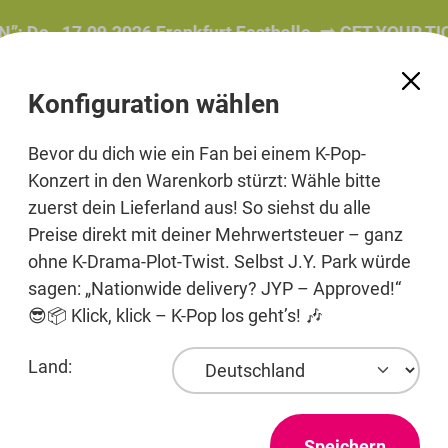
o., 17.09.2026 Frankfurt Festhalle. ➡️ GET YOUR TICK
Konfiguration wählen
Bevor du dich wie ein Fan bei einem K-Pop-
Konzert in den Warenkorb stürzt: Wähle bitte
zuerst dein Lieferland aus! So siehst du alle
e
Beauty
Pre-Order
Printmedien
Jewelry
Preise direkt mit deiner Mehrwertsteuer – ganz
ohne K-Drama-Plot-Twist. Selbst J.Y. Park würde
sagen: „Nationwide delivery? JYP – Approved!“
😎📦 Klick, klick – K-Pop los geht’s! 🎶
Entertainment
Land:
Speichern