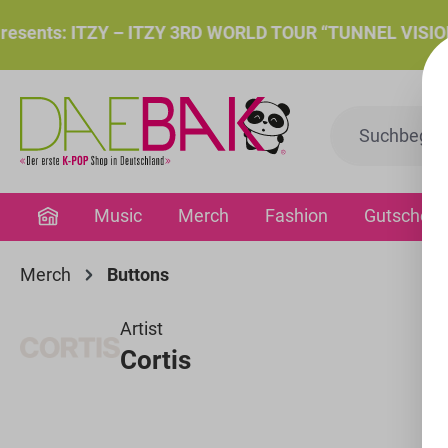
springen
Zur Hauptnavigation springen
sents: ITZY – ITZY 3RD WORLD TOUR “TUNNEL VISION”: D
Music
Merch
Fashion
Gutschein
Merch
Buttons
Artist
Cortis