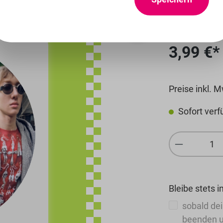
CORT
3,99 €*
Preise inkl. 
Sofort verfü
Produkt 
Bleibe stets i
sobald dei
beenden u