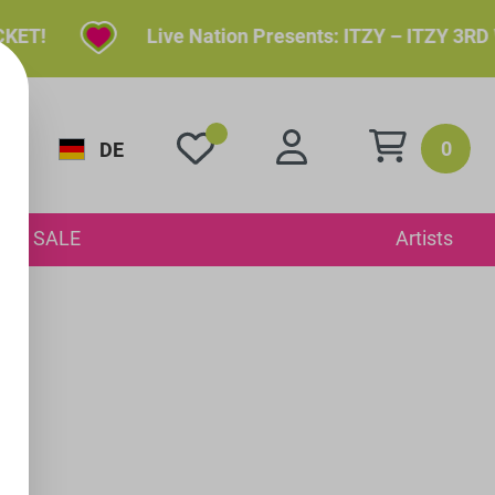
ET!
Live Nation Presents: ITZY – ITZY 3RD W
0
DE
SALE
Artists