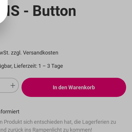
IS - Button
MwSt. zzgl. Versandkosten
gbar, Lieferzeit: 1 – 3 Tage
Anzahl: Gib den gewünschten Wert ein
In den Warenkorb
nformiert
n Produkt sich entschieden hat, die Lagerferien zu
nd zurück ins Rampenlicht zu kommen!