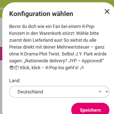
alt springen
esents: ITZY – ITZY 3RD WORLD TOUR “TUNNEL VISION”: 
Konfiguration wählen
Bevor du dich wie ein Fan bei einem K-Pop-
Konzert in den Warenkorb stürzt: Wähle bitte
zuerst dein Lieferland aus! So siehst du alle
Preise direkt mit deiner Mehrwertsteuer – ganz
0
ohne K-Drama-Plot-Twist. Selbst J.Y. Park würde
sagen: „Nationwide delivery? JYP – Approved!“
😎📦 Klick, klick – K-Pop los geht’s! 🎶
Music
CD's
Land:
Entertainment
Artist
Speichern