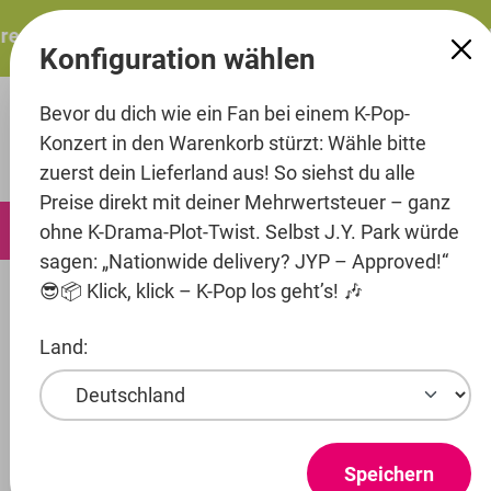
alt springen
esents: ITZY – ITZY 3RD WORLD TOUR “TUNNEL VISION”: 
Konfiguration wählen
Bevor du dich wie ein Fan bei einem K-Pop-
Konzert in den Warenkorb stürzt: Wähle bitte
zuerst dein Lieferland aus! So siehst du alle
Preise direkt mit deiner Mehrwertsteuer – ganz
0
ohne K-Drama-Plot-Twist. Selbst J.Y. Park würde
sagen: „Nationwide delivery? JYP – Approved!“
😎📦 Klick, klick – K-Pop los geht’s! 🎶
Music
CD's
Land:
Entertainment
Artist
GOT7
Speichern