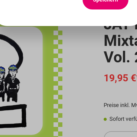
20 %
JAY 
Mixt
Vol.
Detailbil
19,95 €
Preise inkl. 
Sofort verfü
Produkt 