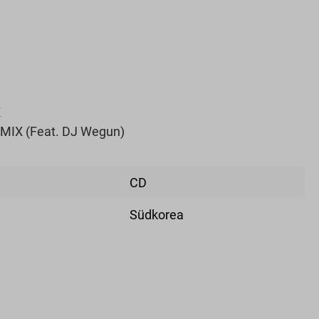
X
IX (Feat. DJ Wegun)
CD
Südkorea