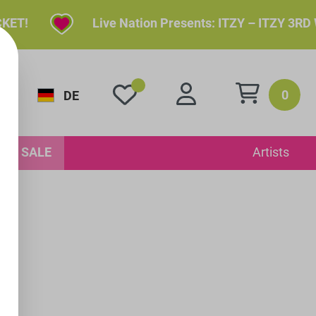
!
Live Nation Presents: ITZY – ITZY 3RD WOR
0
DE
SALE
Artists