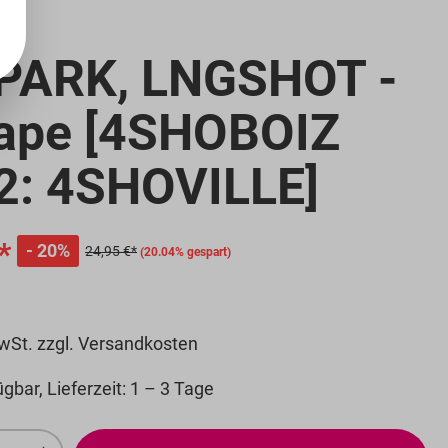
PARK, LNGSHOT -
ape [4SHOBOIZ
 2: 4SHOVILLE]
d anzeigen
*
20%
24,95 €*
(20.04% gespart)
MwSt. zzgl. Versandkosten
gbar, Lieferzeit: 1 – 3 Tage
Anzahl: Gib den gewünschten Wert ein