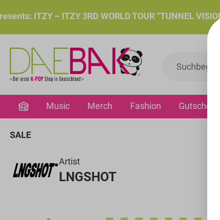
springen
Zur Hauptnavigation springen
nts: ITZY – ITZY 3RD WORLD TOUR “TUNNEL VISION”: Do.
Music
Merch
Fashion
Gutschein
SALE
Artist
LNGSHOT