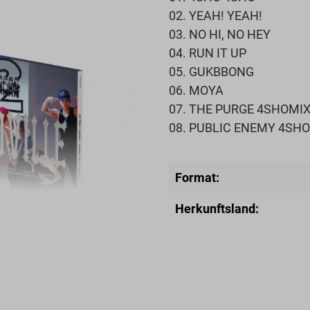
02. YEAH! YEAH!
03. NO HI, NO HEY
04. RUN IT UP
05. GUKBBONG
06. MOYA
07. THE PURGE 4SHOMI
08. PUBLIC ENEMY 4SHOM
Format:
Herkunftsland: