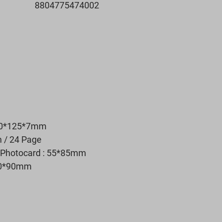
8804775474002
140*125*7mm
 / 24 Page
ar Photocard : 55*85mm
 60*90mm