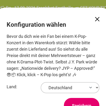
, 17.09.2026 Frankfurt Festhalle. ➡️ GET YOUR TICKET
Konfiguration wählen
Bevor du dich wie ein Fan bei einem K-Pop-
Konzert in den Warenkorb stürzt: Wähle bitte
zuerst dein Lieferland aus! So siehst du alle
e
Beauty
Pre-Order
Printmedien
Jewelry
Preise direkt mit deiner Mehrwertsteuer – ganz
ohne K-Drama-Plot-Twist. Selbst J.Y. Park würde
sagen: „Nationwide delivery? JYP – Approved!“
😎📦 Klick, klick – K-Pop los geht’s! 🎶
Entertainment
Land:
Speichern