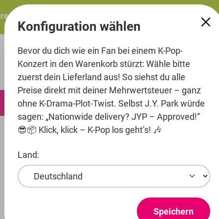
alt springen
resents: ITZY – ITZY 3RD WORLD TOUR “TUNNEL VISION”:
Konfiguration wählen
Bevor du dich wie ein Fan bei einem K-Pop-
Konzert in den Warenkorb stürzt: Wähle bitte
zuerst dein Lieferland aus! So siehst du alle
Preise direkt mit deiner Mehrwertsteuer – ganz
0
ohne K-Drama-Plot-Twist. Selbst J.Y. Park würde
sagen: „Nationwide delivery? JYP – Approved!“
😎📦 Klick, klick – K-Pop los geht’s! 🎶
Merch
Kissen
Land:
Entertainment
Artist
Stray Kids
Speichern