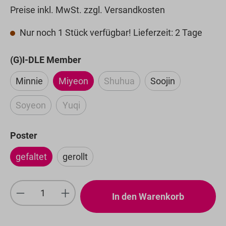
Preise inkl. MwSt. zzgl. Versandkosten
Nur noch 1 Stück verfügbar! Lieferzeit: 2 Tage
auswählen
(G)I-DLE Member
Minnie
Miyeon
Shuhua
Soojin
(Diese Option ist zurzeit nicht
Soyeon
Yuqi
(Diese Option ist zurzeit nicht verfügbar.)
(Diese Option ist zurzeit nicht verfügbar.)
auswählen
Poster
gefaltet
gerollt
Produkt Anzahl: Gib den gewünschten We
In den Warenkorb