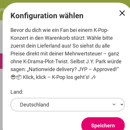
alt springen
esents: ITZY – ITZY 3RD WORLD TOUR “TUNNEL VISION”: 
Konfiguration wählen
Bevor du dich wie ein Fan bei einem K-Pop-
Konzert in den Warenkorb stürzt: Wähle bitte
zuerst dein Lieferland aus! So siehst du alle
Preise direkt mit deiner Mehrwertsteuer – ganz
0
ohne K-Drama-Plot-Twist. Selbst J.Y. Park würde
sagen: „Nationwide delivery? JYP – Approved!“
😎📦 Klick, klick – K-Pop los geht’s! 🎶
Merch
Poster
Land:
Artist
i-dle
Speichern
Entertainment