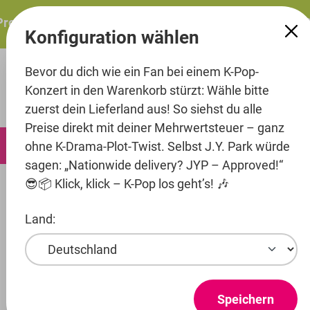
alt springen
resents: ITZY – ITZY 3RD WORLD TOUR “TUNNEL VISION”:
Konfiguration wählen
Bevor du dich wie ein Fan bei einem K-Pop-
Konzert in den Warenkorb stürzt: Wähle bitte
zuerst dein Lieferland aus! So siehst du alle
Preise direkt mit deiner Mehrwertsteuer – ganz
0
ohne K-Drama-Plot-Twist. Selbst J.Y. Park würde
sagen: „Nationwide delivery? JYP – Approved!“
😎📦 Klick, klick – K-Pop los geht’s! 🎶
Merch
Stationary
Land:
Artist
xikers
Entertainment
Speichern