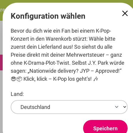
alt springen
esents: ITZY – ITZY 3RD WORLD TOUR “TUNNEL VISION”: 
Konfiguration wählen
Bevor du dich wie ein Fan bei einem K-Pop-
Konzert in den Warenkorb stürzt: Wähle bitte
zuerst dein Lieferland aus! So siehst du alle
Preise direkt mit deiner Mehrwertsteuer – ganz
0
ohne K-Drama-Plot-Twist. Selbst J.Y. Park würde
sagen: „Nationwide delivery? JYP – Approved!“
😎📦 Klick, klick – K-Pop los geht’s! 🎶
Music
CD's
Land:
Artist
Entertainment
DRIPPIN
Speichern