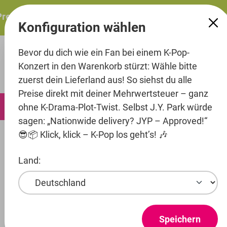
alt springen
resents: ITZY – ITZY 3RD WORLD TOUR “TUNNEL VISION”:
Konfiguration wählen
Bevor du dich wie ein Fan bei einem K-Pop-
Konzert in den Warenkorb stürzt: Wähle bitte
zuerst dein Lieferland aus! So siehst du alle
Preise direkt mit deiner Mehrwertsteuer – ganz
0
ohne K-Drama-Plot-Twist. Selbst J.Y. Park würde
sagen: „Nationwide delivery? JYP – Approved!“
😎📦 Klick, klick – K-Pop los geht’s! 🎶
Music
CD's
Land:
Artist
Entertainment
LE SSERAFIM
Speichern