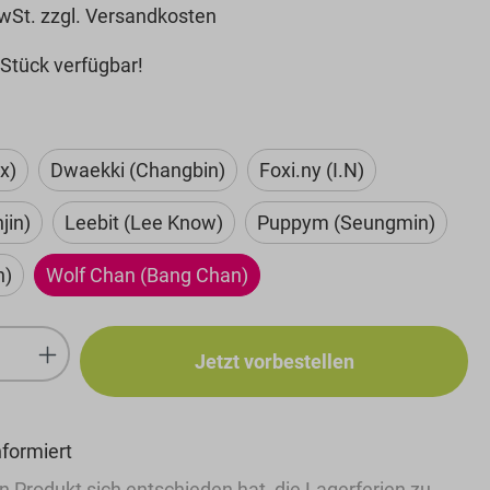
MwSt. zzgl. Versandkosten
Stück verfügbar!
hlen
x)
Dwaekki (Changbin)
Foxi.ny (I.N)
jin)
Leebit (Lee Know)
Puppym (Seungmin)
n)
Wolf Chan (Bang Chan)
Anzahl: Gib den gewünschten Wert ein
Jetzt vorbestellen
nformiert
n Produkt sich entschieden hat, die Lagerferien zu