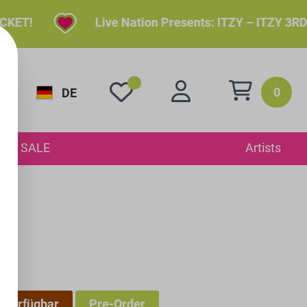
!
Live Nation Presents: ITZY – ITZY 3RD WOR
0
DE
SALE
Artists
 verfügbar
Pre-Order