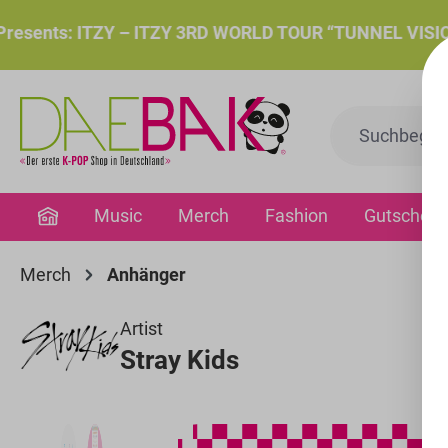
springen
Zur Hauptnavigation springen
ents: ITZY – ITZY 3RD WORLD TOUR “TUNNEL VISION”: Do.
Music
Merch
Fashion
Gutschein
Merch
Anhänger
Artist
Stray Kids
Bildergalerie überspringen