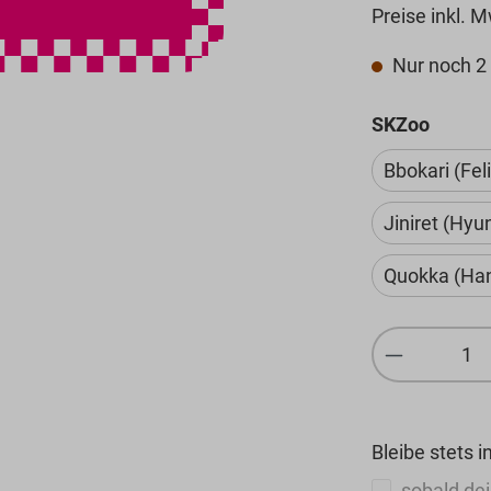
Preise inkl. 
Nur noch 2 
auswä
SKZoo
Bbokari (Feli
Jiniret (Hyun
Quokka (Ha
Produkt 
Bleibe stets i
sobald dei