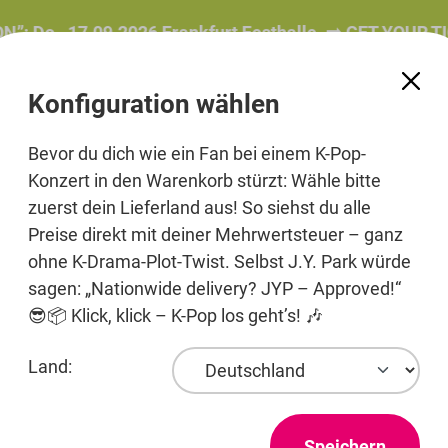
, 17.09.2026 Frankfurt Festhalle. ➡️ GET YOUR TICKET
Konfiguration wählen
Bevor du dich wie ein Fan bei einem K-Pop-
Konzert in den Warenkorb stürzt: Wähle bitte
zuerst dein Lieferland aus! So siehst du alle
e
Beauty
Pre-Order
Printmedien
Jewelry
Preise direkt mit deiner Mehrwertsteuer – ganz
ohne K-Drama-Plot-Twist. Selbst J.Y. Park würde
sagen: „Nationwide delivery? JYP – Approved!“
😎📦 Klick, klick – K-Pop los geht’s! 🎶
Entertainment
Land:
Nur wenige
Speichern