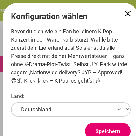
alt springen
esents: ITZY – ITZY 3RD WORLD TOUR “TUNNEL VISION”: 
Konfiguration wählen
Bevor du dich wie ein Fan bei einem K-Pop-
Konzert in den Warenkorb stürzt: Wähle bitte
zuerst dein Lieferland aus! So siehst du alle
Preise direkt mit deiner Mehrwertsteuer – ganz
0
ohne K-Drama-Plot-Twist. Selbst J.Y. Park würde
sagen: „Nationwide delivery? JYP – Approved!“
😎📦 Klick, klick – K-Pop los geht’s! 🎶
Printmedien
Photocards
Land:
Entertainment
Artist
Stray Kids
Speichern