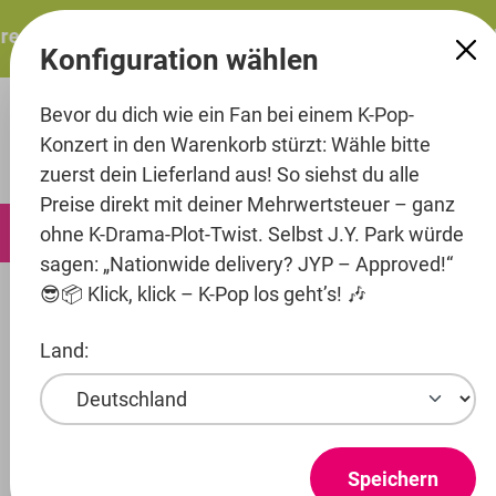
alt springen
esents: ITZY – ITZY 3RD WORLD TOUR “TUNNEL VISION”: 
Konfiguration wählen
Bevor du dich wie ein Fan bei einem K-Pop-
Konzert in den Warenkorb stürzt: Wähle bitte
zuerst dein Lieferland aus! So siehst du alle
Preise direkt mit deiner Mehrwertsteuer – ganz
0
ohne K-Drama-Plot-Twist. Selbst J.Y. Park würde
sagen: „Nationwide delivery? JYP – Approved!“
😎📦 Klick, klick – K-Pop los geht’s! 🎶
Fashion
Hoodies
Land:
Entertainment
Artist
Stray Kids
Speichern