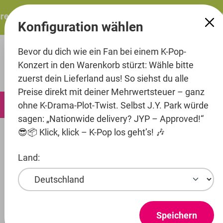
alt springen
resents: ITZY – ITZY 3RD WORLD TOUR “TUNNEL VISION”:
Konfiguration wählen
Bevor du dich wie ein Fan bei einem K-Pop-
Konzert in den Warenkorb stürzt: Wähle bitte
zuerst dein Lieferland aus! So siehst du alle
Preise direkt mit deiner Mehrwertsteuer – ganz
0
ohne K-Drama-Plot-Twist. Selbst J.Y. Park würde
sagen: „Nationwide delivery? JYP – Approved!“
😎📦 Klick, klick – K-Pop los geht’s! 🎶
Printmedien
Poster
Land:
Artist
Shinee
Entertainment
Speichern