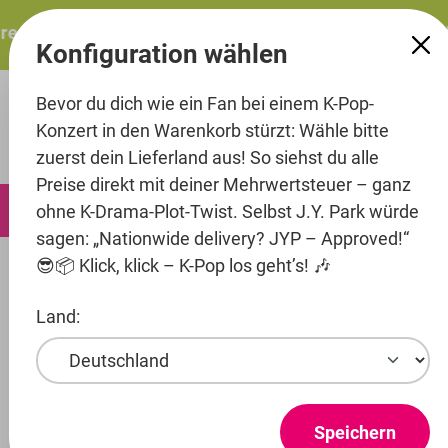
alt springen
esents: ITZY – ITZY 3RD WORLD TOUR “TUNNEL VISION”: 
Konfiguration wählen
Bevor du dich wie ein Fan bei einem K-Pop-
Konzert in den Warenkorb stürzt: Wähle bitte
zuerst dein Lieferland aus! So siehst du alle
Preise direkt mit deiner Mehrwertsteuer – ganz
0
ohne K-Drama-Plot-Twist. Selbst J.Y. Park würde
sagen: „Nationwide delivery? JYP – Approved!“
😎📦 Klick, klick – K-Pop los geht’s! 🎶
Music
CD's
Land:
Entertainment
Artist
Treasure
Speichern