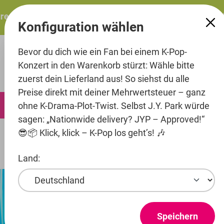
alt springen
esents: ITZY – ITZY 3RD WORLD TOUR “TUNNEL VISION”: 
Konfiguration wählen
Bevor du dich wie ein Fan bei einem K-Pop-
Konzert in den Warenkorb stürzt: Wähle bitte
zuerst dein Lieferland aus! So siehst du alle
Preise direkt mit deiner Mehrwertsteuer – ganz
0
ohne K-Drama-Plot-Twist. Selbst J.Y. Park würde
sagen: „Nationwide delivery? JYP – Approved!“
😎📦 Klick, klick – K-Pop los geht’s! 🎶
Artists
Brand New Music
YOUNITE
Produkte
Land:
Speichern