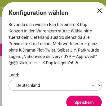
alt springen
esents: ITZY – ITZY 3RD WORLD TOUR “TUNNEL VISION”: 
Konfiguration wählen
Bevor du dich wie ein Fan bei einem K-Pop-
Konzert in den Warenkorb stürzt: Wähle bitte
zuerst dein Lieferland aus! So siehst du alle
Preise direkt mit deiner Mehrwertsteuer – ganz
0
ohne K-Drama-Plot-Twist. Selbst J.Y. Park würde
sagen: „Nationwide delivery? JYP – Approved!“
😎📦 Klick, klick – K-Pop los geht’s! 🎶
Artists
C9 Entertainment
NAZE
Land:
Produkte ansehen
NAZE
Speichern