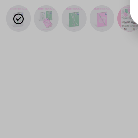
Bildergalerie überspringen
Detailb
ild
anzeig
en