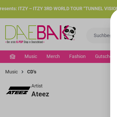
springen
Zur Hauptnavigation springen
nts: ITZY – ITZY 3RD WORLD TOUR “TUNNEL VISION”: Do.
Music
Merch
Fashion
Gutschein
Music
CD's
Artist
Ateez