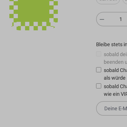
(Diese Opt
Produkt 
Bleibe stets i
sobald dei
beenden u
sobald Cha
als würde
sobald Ch
wie ein VI