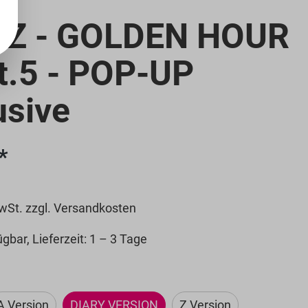
EZ - GOLDEN HOUR
rt.5 - POP-UP
usive
Detailb
*
ild
anzeig
MwSt. zzgl. Versandkosten
en
gbar, Lieferzeit: 1 – 3 Tage
ählen
A Version
DIARY VERSION
Z Version