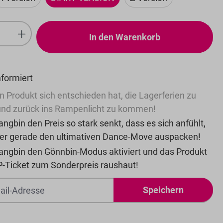
ion ist zurzeit nicht verfügbar.)
Anzahl: Gib den gewünschten Wert ein
In den Warenkorb
nformiert
n Produkt sich entschieden hat, die Lagerferien zu
nd zurück ins Rampenlicht zu kommen!
ngbin den Preis so stark senkt, dass es sich anfühlt,
 er gerade den ultimativen Dance-Move auspacken!
angbin den Gönnbin-Modus aktiviert und das Produkt
P-Ticket zum Sonderpreis raushaut!
Speichern