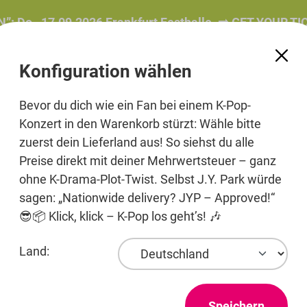
, 17.09.2026 Frankfurt Festhalle. ➡️ GET YOUR TICKET
Konfiguration wählen
Bevor du dich wie ein Fan bei einem K-Pop-
Konzert in den Warenkorb stürzt: Wähle bitte
zuerst dein Lieferland aus! So siehst du alle
e
Beauty
Pre-Order
Printmedien
Jewelry
Preise direkt mit deiner Mehrwertsteuer – ganz
ohne K-Drama-Plot-Twist. Selbst J.Y. Park würde
sagen: „Nationwide delivery? JYP – Approved!“
😎📦 Klick, klick – K-Pop los geht’s! 🎶
Entertainment
Land:
Speichern