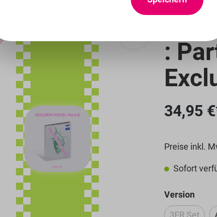
ATE
: Pa
Excl
34,95 €
Preise inkl. 
Sofort verfü
ausw
Version
3ER Set