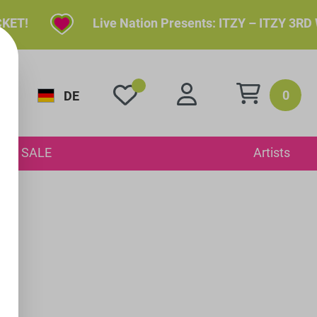
!
Live Nation Presents: ITZY – ITZY 3RD WOR
0
DE
SALE
Artists