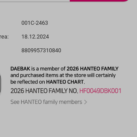
001C-2463
rea:
18.12.2024
8809957310840