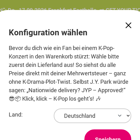
, 17.09.2026 Frankfurt Festhalle. ➡️ GET YOUR TICKET!
Konfiguration wählen
Bevor du dich wie ein Fan bei einem K-Pop-
Konzert in den Warenkorb stürzt: Wähle bitte
zuerst dein Lieferland aus! So siehst du alle
e
Beauty
Pre-Order
Printmedien
Jewelry
Preise direkt mit deiner Mehrwertsteuer – ganz
ohne K-Drama-Plot-Twist. Selbst J.Y. Park würde
sagen: „Nationwide delivery? JYP – Approved!“
😎📦 Klick, klick – K-Pop los geht’s! 🎶
Entertainment
Land:
Speichern