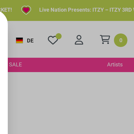
Live Nation Presents: ITZY – ITZY 3RD WORL
0
DE
SALE
Artists