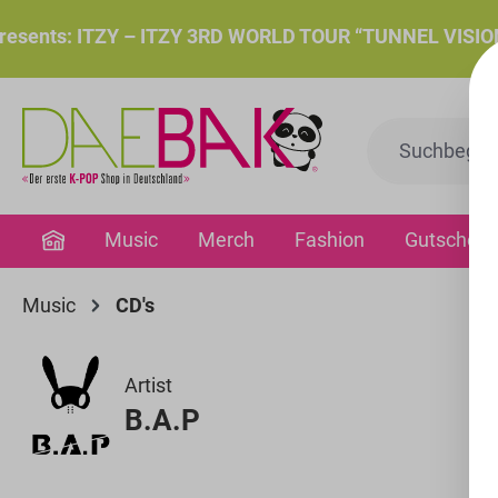
springen
Zur Hauptnavigation springen
nts: ITZY – ITZY 3RD WORLD TOUR “TUNNEL VISION”: Do.
Music
Merch
Fashion
Gutschein
Music
CD's
Artist
B.A.P