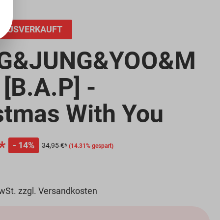
AUSVERKAUFT
G&JUNG&YOO&M
[B.A.P] -
stmas With You
*
14%
34,95 €*
(14.31% gespart)
MwSt. zzgl. Versandkosten