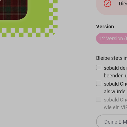
Die
ausw
Version
12 Version 
Bleibe stets i
sobald dei
beenden u
sobald Cha
als würde
sobald Ch
wie ein VI