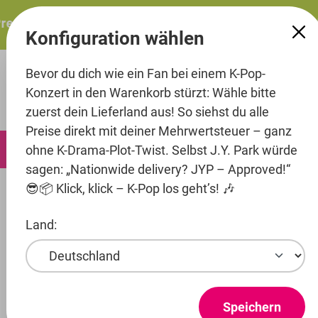
alt springen
resents: ITZY – ITZY 3RD WORLD TOUR “TUNNEL VISION”:
Konfiguration wählen
Bevor du dich wie ein Fan bei einem K-Pop-
Konzert in den Warenkorb stürzt: Wähle bitte
zuerst dein Lieferland aus! So siehst du alle
Preise direkt mit deiner Mehrwertsteuer – ganz
0
ohne K-Drama-Plot-Twist. Selbst J.Y. Park würde
sagen: „Nationwide delivery? JYP – Approved!“
😎📦 Klick, klick – K-Pop los geht’s! 🎶
Artists
Black Made Corp.
YONG JUN HYUNG
Land:
Produkte ansehen
YONG JUN
Speichern