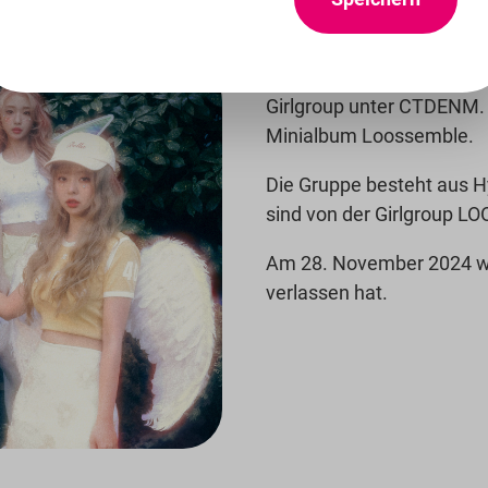
Loossemble (루셈블/Abkürz
Girlgroup unter CTDENM.
Minialbum Loossemble.
Die Gruppe besteht aus Hy
sind von der Girlgroup L
Am 28. November 2024 w
verlassen hat.