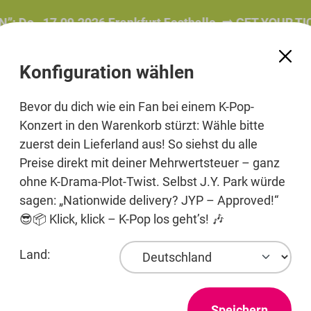
.09.2026 Frankfurt Festhalle. ➡️ GET YOUR TICKET!
Konfiguration wählen
Bevor du dich wie ein Fan bei einem K-Pop-
Konzert in den Warenkorb stürzt: Wähle bitte
zuerst dein Lieferland aus! So siehst du alle
e
Beauty
Pre-Order
Printmedien
Jewelry
Preise direkt mit deiner Mehrwertsteuer – ganz
ohne K-Drama-Plot-Twist. Selbst J.Y. Park würde
sagen: „Nationwide delivery? JYP – Approved!“
😎📦 Klick, klick – K-Pop los geht’s! 🎶
Land:
BLE
Speichern