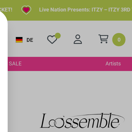
Live Nation Presents: ITZY – ITZY 3RD WORLD T
0
DE
SALE
Artists