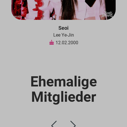
Seoi
Lee Ye-Jin
12.02.2000
Ehemalige
Mitglieder