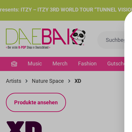
springen
Zur Hauptnavigation springen
ts: ITZY – ITZY 3RD WORLD TOUR “TUNNEL VISION”: Do.,
Music
Merch
Fashion
Gutschein
Artists
Nature Space
XD
Produkte ansehen
XD