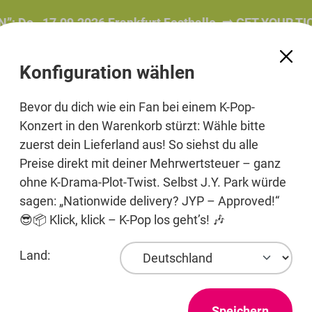
 17.09.2026 Frankfurt Festhalle. ➡️ GET YOUR TICKET!
Konfiguration wählen
Bevor du dich wie ein Fan bei einem K-Pop-
Konzert in den Warenkorb stürzt: Wähle bitte
zuerst dein Lieferland aus! So siehst du alle
e
Beauty
Pre-Order
Printmedien
Jewelry
Preise direkt mit deiner Mehrwertsteuer – ganz
ohne K-Drama-Plot-Twist. Selbst J.Y. Park würde
sagen: „Nationwide delivery? JYP – Approved!“
😎📦 Klick, klick – K-Pop los geht’s! 🎶
Land:
Speichern