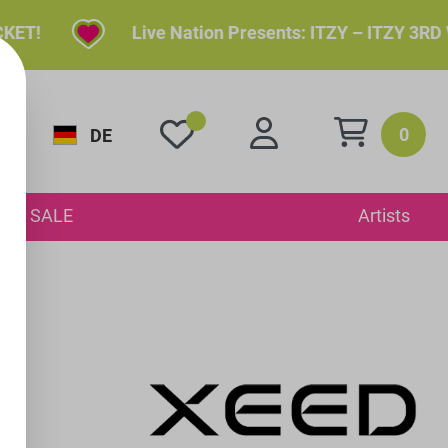
Live Nation Presents: ITZY – ITZY 3RD WORL
0
DE
SALE
Artists