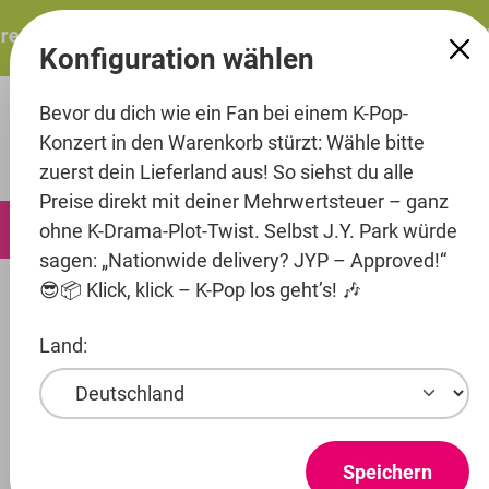
alt springen
resents: ITZY – ITZY 3RD WORLD TOUR “TUNNEL VISION”: 
Konfiguration wählen
Bevor du dich wie ein Fan bei einem K-Pop-
Konzert in den Warenkorb stürzt: Wähle bitte
zuerst dein Lieferland aus! So siehst du alle
Preise direkt mit deiner Mehrwertsteuer – ganz
0
ohne K-Drama-Plot-Twist. Selbst J.Y. Park würde
sagen: „Nationwide delivery? JYP – Approved!“
😎📦 Klick, klick – K-Pop los geht’s! 🎶
Artists
Pledis Entertainment
Baekho
Land:
Produkte ansehen
BAEKHO
Speichern