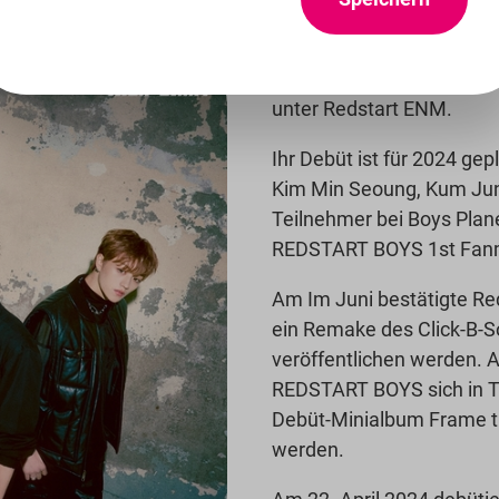
TIOT (티아이오티), kurz für 
unter Redstart ENM.
Ihr Debüt ist für 2024 ge
Kim Min Seoung, Kum Jun 
Teilnehmer bei Boys Plane
REDSTART BOYS 1st Fanme
Am Im Juni bestätigte R
ein Remake des Click-B-
veröffentlichen werden. 
REDSTART BOYS sich in T
Debüt-Minialbum Frame the
werden.