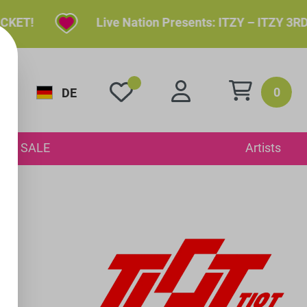
Live Nation Presents: ITZY – ITZY 3RD WORLD TOU
0
DE
SALE
Artists