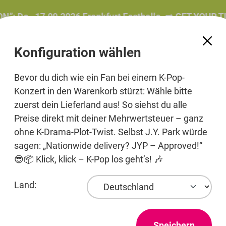
9.2026 Frankfurt Festhalle. ➡️ GET YOUR TICKET!
Konfiguration wählen
Bevor du dich wie ein Fan bei einem K-Pop-
Konzert in den Warenkorb stürzt: Wähle bitte
zuerst dein Lieferland aus! So siehst du alle
e
Beauty
Pre-Order
Printmedien
Jewelry
Preise direkt mit deiner Mehrwertsteuer – ganz
ohne K-Drama-Plot-Twist. Selbst J.Y. Park würde
sagen: „Nationwide delivery? JYP – Approved!“
😎📦 Klick, klick – K-Pop los geht’s! 🎶
Land:
Speichern