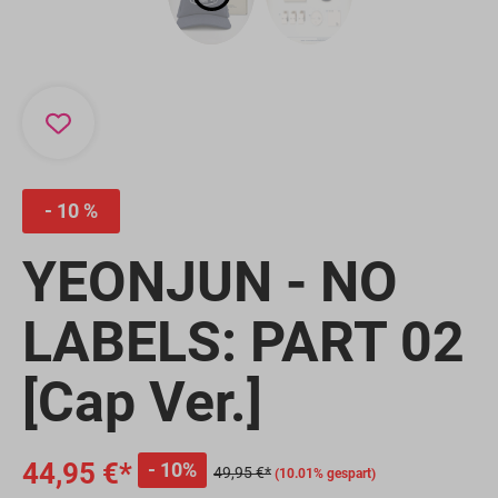
10 %
YEONJUN - NO
LABELS: PART 02
[Cap Ver.]
44,95 €*
10%
49,95 €*
(10.01% gespart)