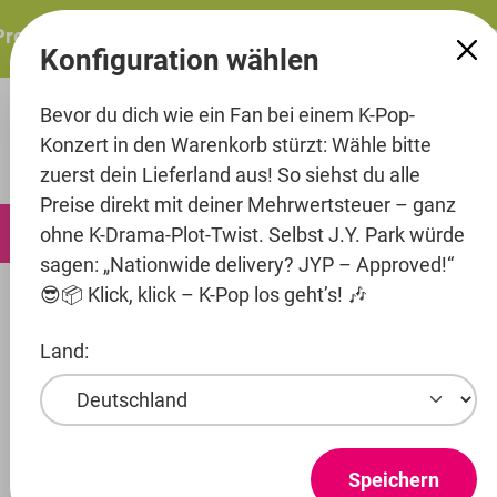
alt springen
resents: ITZY – ITZY 3RD WORLD TOUR “TUNNEL VISION”:
Konfiguration wählen
Bevor du dich wie ein Fan bei einem K-Pop-
Konzert in den Warenkorb stürzt: Wähle bitte
zuerst dein Lieferland aus! So siehst du alle
Preise direkt mit deiner Mehrwertsteuer – ganz
0
ohne K-Drama-Plot-Twist. Selbst J.Y. Park würde
sagen: „Nationwide delivery? JYP – Approved!“
😎📦 Klick, klick – K-Pop los geht’s! 🎶
Music
CD's
Land:
Artist
Entertainment
TXT
Speichern