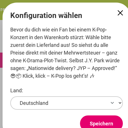
alt springen
resents: ITZY – ITZY 3RD WORLD TOUR “TUNNEL VISION”: 
Konfiguration wählen
Bevor du dich wie ein Fan bei einem K-Pop-
Konzert in den Warenkorb stürzt: Wähle bitte
zuerst dein Lieferland aus! So siehst du alle
Preise direkt mit deiner Mehrwertsteuer – ganz
0
ohne K-Drama-Plot-Twist. Selbst J.Y. Park würde
sagen: „Nationwide delivery? JYP – Approved!“
😎📦 Klick, klick – K-Pop los geht’s! 🎶
Artists
Yuehua Entertainment
Yena
Land:
Produkte ansehen
YENA
Speichern