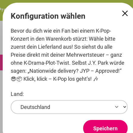
alt springen
resents: ITZY – ITZY 3RD WORLD TOUR “TUNNEL VISION”:
Konfiguration wählen
Bevor du dich wie ein Fan bei einem K-Pop-
Konzert in den Warenkorb stürzt: Wähle bitte
zuerst dein Lieferland aus! So siehst du alle
Preise direkt mit deiner Mehrwertsteuer – ganz
0
ohne K-Drama-Plot-Twist. Selbst J.Y. Park würde
sagen: „Nationwide delivery? JYP – Approved!“
😎📦 Klick, klick – K-Pop los geht’s! 🎶
Artists
ZB Label
Kim Seri (formerly AleXa)
Land:
Produkte ansehen
KIM SERI
Speichern
(FORMERLY