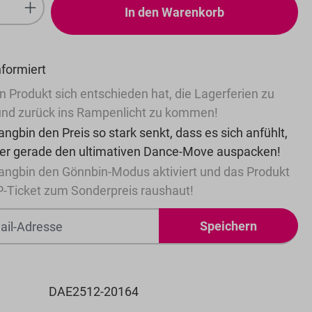
Anzahl: Gib den gewünschten Wert ein
In den Warenkorb
nformiert
n Produkt sich entschieden hat, die Lagerferien zu
nd zurück ins Rampenlicht zu kommen!
ngbin den Preis so stark senkt, dass es sich anfühlt,
 er gerade den ultimativen Dance-Move auspacken!
angbin den Gönnbin-Modus aktiviert und das Produkt
P-Ticket zum Sonderpreis raushaut!
Speichern
DAE2512-20164