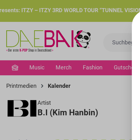
springen
Zur Hauptnavigation springen
nts: ITZY – ITZY 3RD WORLD TOUR “TUNNEL VISION”: Do.
Music
Merch
Fashion
Gutschein
Printmedien
Kalender
Artist
B.I (Kim Hanbin)