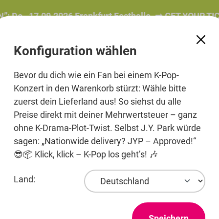
, 17.09.2026 Frankfurt Festhalle. ➡️ GET YOUR TICKET
Konfiguration wählen
Bevor du dich wie ein Fan bei einem K-Pop-
Konzert in den Warenkorb stürzt: Wähle bitte
zuerst dein Lieferland aus! So siehst du alle
e
Beauty
Pre-Order
Printmedien
Jewelry
Preise direkt mit deiner Mehrwertsteuer – ganz
ohne K-Drama-Plot-Twist. Selbst J.Y. Park würde
sagen: „Nationwide delivery? JYP – Approved!“
😎📦 Klick, klick – K-Pop los geht’s! 🎶
Entertainment
Land:
Speichern