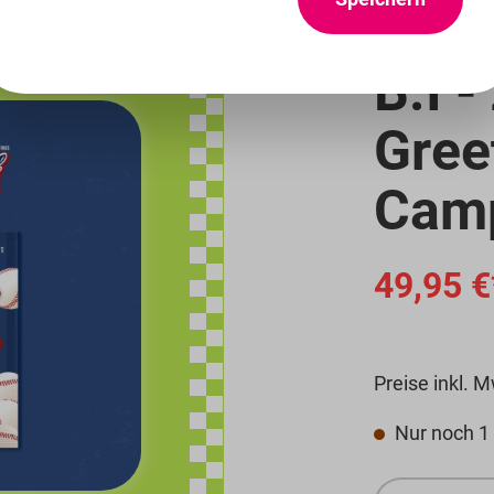
23 %
B.I 
Gree
Cam
Detailbi
49,95 €
Preise inkl. 
Nur noch 1 