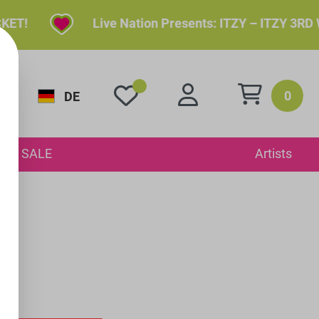
!
Live Nation Presents: ITZY – ITZY 3RD WOR
0
DE
SALE
Artists