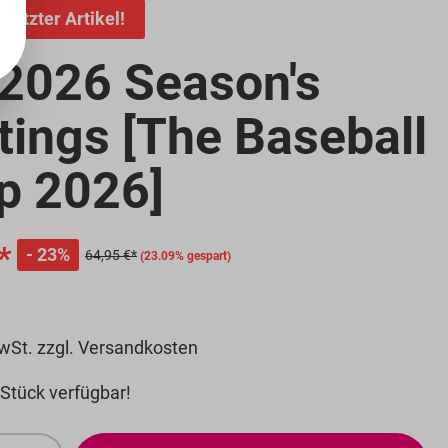
Letzter Artikel!
- 2026 Season's
tings [The Baseball
p 2026]
ld anzeigen
*
23%
64,95 €*
(23.09% gespart)
MwSt. zzgl. Versandkosten
Stück verfügbar!