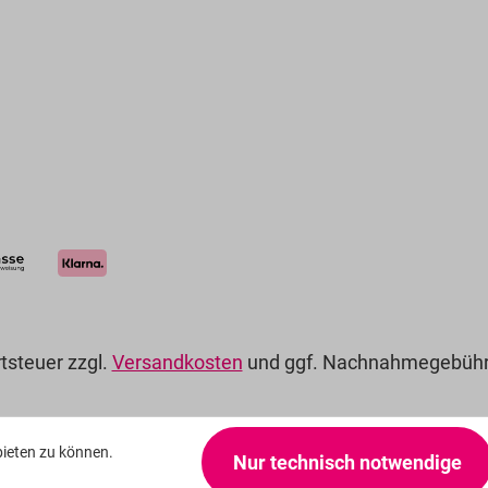
rtsteuer zzgl.
Versandkosten
und ggf. Nachnahmegebühre
bieten zu können.
Nur technisch notwendige