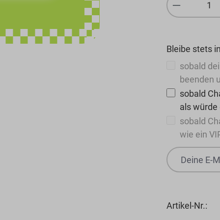
Produkt 
Bleibe stets i
sobald dei
beenden u
sobald Cha
als würde
sobald Ch
wie ein VI
Artikel-Nr.: