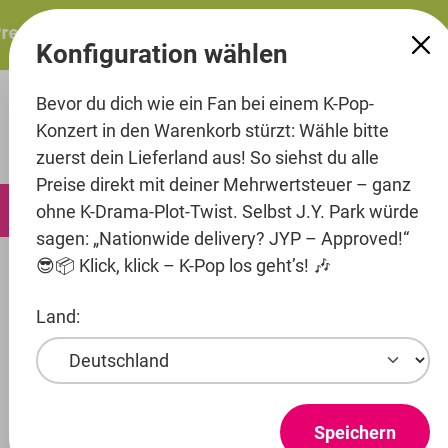
alt springen
esents: ITZY – ITZY 3RD WORLD TOUR “TUNNEL VISION”: 
Konfiguration wählen
Bevor du dich wie ein Fan bei einem K-Pop-
Konzert in den Warenkorb stürzt: Wähle bitte
zuerst dein Lieferland aus! So siehst du alle
Preise direkt mit deiner Mehrwertsteuer – ganz
0
ohne K-Drama-Plot-Twist. Selbst J.Y. Park würde
sagen: „Nationwide delivery? JYP – Approved!“
😎📦 Klick, klick – K-Pop los geht’s! 🎶
Artists
Beat Interactive
A.C.E
Land:
Produkte ansehen
A.C.E
Speichern