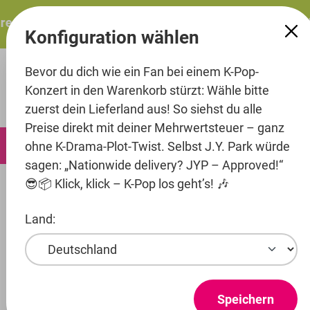
alt springen
esents: ITZY – ITZY 3RD WORLD TOUR “TUNNEL VISION”: 
Konfiguration wählen
Bevor du dich wie ein Fan bei einem K-Pop-
Konzert in den Warenkorb stürzt: Wähle bitte
zuerst dein Lieferland aus! So siehst du alle
Preise direkt mit deiner Mehrwertsteuer – ganz
0
ohne K-Drama-Plot-Twist. Selbst J.Y. Park würde
sagen: „Nationwide delivery? JYP – Approved!“
😎📦 Klick, klick – K-Pop los geht’s! 🎶
Artists
C9 Entertainment
EPEX
Land:
Produkte ansehen
EPEX
Speichern