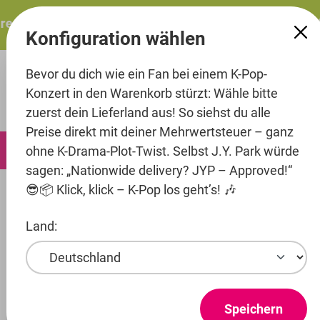
alt springen
esents: ITZY – ITZY 3RD WORLD TOUR “TUNNEL VISION”: 
Konfiguration wählen
Bevor du dich wie ein Fan bei einem K-Pop-
Konzert in den Warenkorb stürzt: Wähle bitte
zuerst dein Lieferland aus! So siehst du alle
Preise direkt mit deiner Mehrwertsteuer – ganz
0
ohne K-Drama-Plot-Twist. Selbst J.Y. Park würde
sagen: „Nationwide delivery? JYP – Approved!“
😎📦 Klick, klick – K-Pop los geht’s! 🎶
Artists
Campus
RoaD-B
Land:
Produkte ansehen
ROAD-B
Speichern